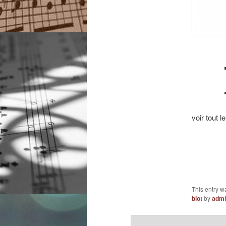
voir tout 
This entry w
biot
by
admi