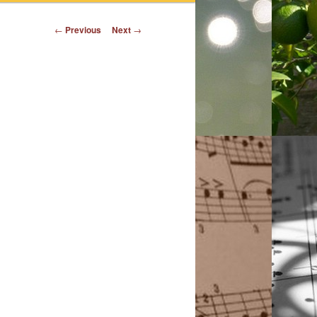
Post
←
Previous
Next
→
navigation