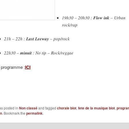
19h30 – 20h30 :
Flow ink
– Urban
rock/rap
21h – 22h :
Last Leeway
– pop/rock
22h30 –
minuit
: No tip – Rock/reggae
le programme :
ICI
as posted in
Non classé
and tagged
chorale biot
,
fete de la musique biot
,
progra
n
. Bookmark the
permalink
.