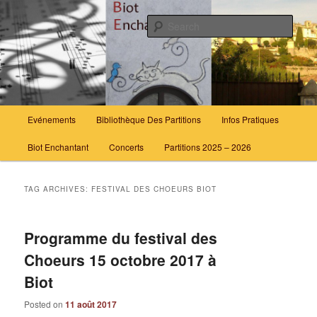
Skip
Skip
Partageons le plaisir de chanter ensemble.
to
to
Sear
primary
secondary
content
content
Biot Enchantant
Main
Evénements
Bibliothèque Des Partitions
Infos Pratiques
menu
Biot Enchantant
Concerts
Partitions 2025 – 2026
TAG ARCHIVES:
FESTIVAL DES CHOEURS BIOT
Programme du festival des
Choeurs 15 octobre 2017 à
Biot
Posted on
11 août 2017